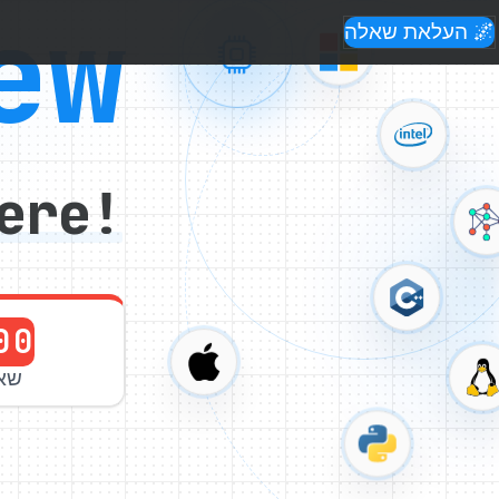
ew
🌌 העלאת שאלה
ere!
00
שא