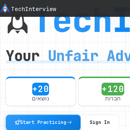
Tech
Tech
Interview
Your
Unfair
Ad
+20
+120
חברות
נושאים
Start Practicing
Sign In