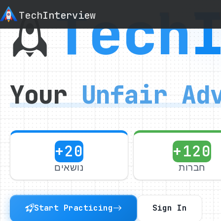
Tech
Tech
Interview
Your
Unfair
Ad
+20
+120
חברות
נושאים
Start Practicing
Sign In