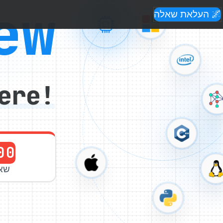
ew
🌌 העלאת שאלה
ere!
00
שא